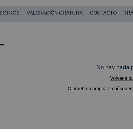
OSOTROS
VALORACIÓN GRATUITA
CONTACTO
TRÀ
No hay nada p
Volver a b
O prueba a ampliar tu búsqueda