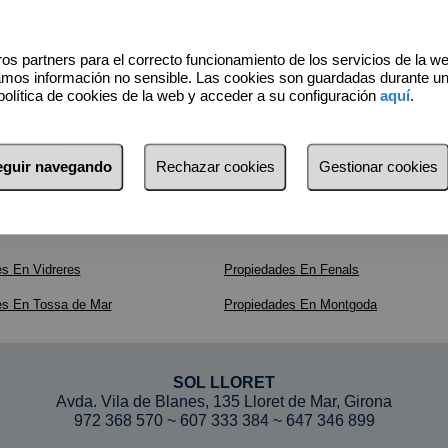
os partners para el correcto funcionamiento de los servicios de la w
amos información no sensible. Las cookies son guardadas durante u
política de cookies de la web y acceder a su configuración
aquí
.
seguir navegando
Rechazar cookies
Gestionar cookies
s En Vidreres
Propiedades En Fenals
es En Tossa de Mar
Propiedades En Montgoda
SOL LLORET
Avda. Vila de Blanes, 135 Lloret de Mar, Girona
972 368 570
~
607 333 384
~
647 346 899