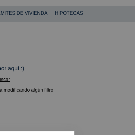
MITES DE VIVIENDA
HIPOTECAS
or aquí :)
uscar
 modificando algún filtro