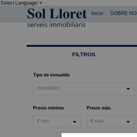
Select Language
▼
Inicio
SOBRE N
FILTROS
Tipo de inmueble
Inmuebles
Inmuebles
Precio mínimo
Precio máx.
Viviendas
€ min
€ max
Garaje
Oficina
€ min
€ max