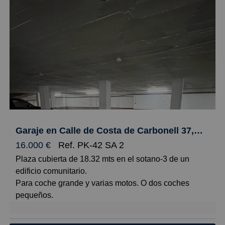
Su ubicación privilegiada ofrece una excelente
comunicación, con fácil acceso a transporte público,
zonas de aparcamiento cercanas y todos los servicios
a su alrededor (bancos, comercios, restauración y
administraciones).
Ideal para oficina profesional, almacén, despacho,
consulta o cualquier tipo de actividad comercial que
busque visibilidad y comodidad en una de las áreas
más dinámicas de la localidad.
Una oportunidad perfecta para emprendedores,
inversores o profesionales que deseen establecer su
Garaje en Calle de Costa de Carbonell 37, Fenals, Lloret de Mar
negocio en el corazón de la ciudad.
16.000 €
Ref. PK-42 SA 2
Plaza cubierta de 18.32 mts en el sotano-3 de un
edificio comunitario.
Para coche grande y varias motos. O dos coches
pequeños.
Plaza amplia.
Con fácil acceso y maniobra.