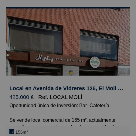
-Zona con todos los servicios, a unos minutos del
centro y de la playa.
Local en Avenida de Vidreres 126, El Molí - El Rieral, Lloret de Mar
425.000 €
Ref. LOCAL MOLÍ
Oportunidad única de inversión: Bar–Cafetería.
Se vende local comercial de 165 m², actualmente
acondicionado como bar–cafetería-tapas, ubicado en
156m²
un barrio con mucha vida, alto tránsito peatonal y gran