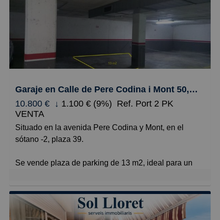
Caros
Pequeños
Grandes
Garaje en Calle de Pere Codina i Mont 50, Fenals, Lloret de Mar
10.800 €
↓
1.100 € (9%)
Ref. Port 2 PK
VENTA
Situado en la avenida Pere Codina y Mont, en el
sótano -2, plaza 39.
Se vende plaza de parking de 13 m2, ideal para un
coche pequeño o motos.
-Plaza de parking de 13 mts2.
-Para coche pequeño y varias motos.