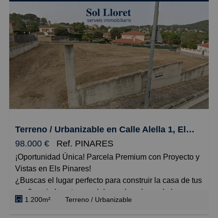
Parking comunitario con puerta automática.
Situada cerca de todos los servicios y a un paso del
centro de LLoret y de la playa.
Terreno / Urbanizable en Calle Alella 1, Els Pinars
98.000 €
Ref. PINARES
¡Oportunidad Única! Parcela Premium con Proyecto y
Vistas en Els Pinares!
¿Buscas el lugar perfecto para construir la casa de tus
sueños sin los eternos dolores de cabeza de la
1.200m²
Terreno / Urbanizable
burocracia inicial? Esta parcela lo tiene
absolutamente todo listo para que empieces a