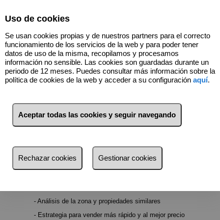
Select Language
▼
Uso de cookies
Se usan cookies propias y de nuestros partners para el correcto
funcionamiento de los servicios de la web y para poder tener
datos de uso de la misma, recopilamos y procesamos
información no sensible. Las cookies son guardadas durante un
periodo de 12 meses. Puedes consultar más información sobre la
política de cookies de la web y acceder a su configuración
aquí
.
Valoración Gratuita
Aceptar todas las cookies y seguir navegando
Solicita tu valoración sin compromiso y vende
al mejor precio con el asesoramiento de
profesionales.
Rechazar cookies
Gestionar cookies
¿Por qué solicitar tu valoración con nosotros?
- Valoración profesional y actualizada del mercado
- Sin compromiso ni costes
- Análisis de la zona y propiedades similares
- Estrategia para vender más rápido y al mejor precio